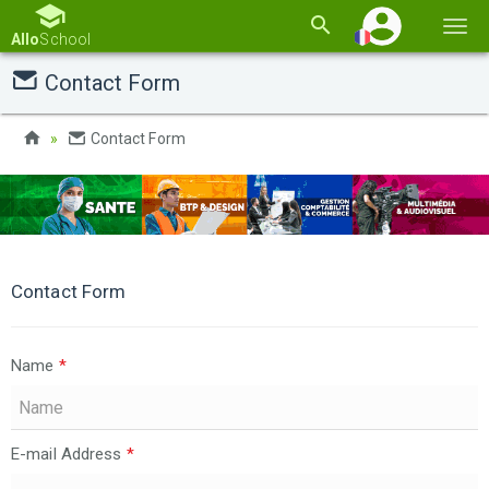
Basc
Allo
School
la
Contact Form
navi
Contact Form
Contact Form
Name
*
E-mail Address
*