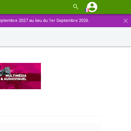
×
eptembre 2027 au lieu du 1er Septembre 2026.