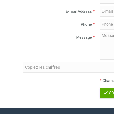
E-mail Address
*
Phone
*
Message
*
*
Champs
SO