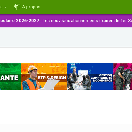
ce
A propos
colaire 2026-2027
: Les nouveaux abonnements expirent le 1er S