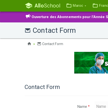
Allo
School
Maroc
Fran
Ouverture des Abonnements pour l'Année S
Contact Form
Contact Form
Contact Form
Name
*