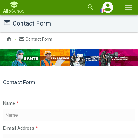
Basc
Allo
School
la
Contact Form
navi
Contact Form
Contact Form
Name
*
E-mail Address
*