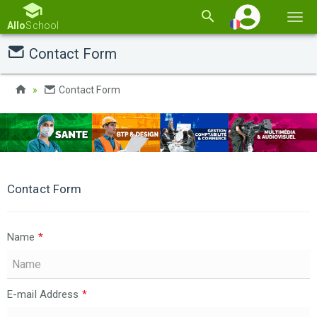
Basc
Allo
School
la
Contact Form
navi
Contact Form
Contact Form
Name
*
E-mail Address
*