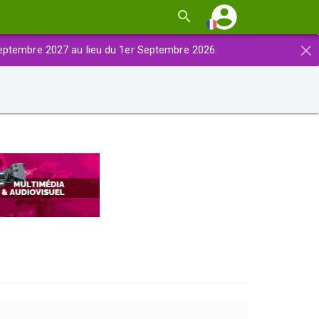
×
eptembre 2027 au lieu du 1er Septembre 2026.