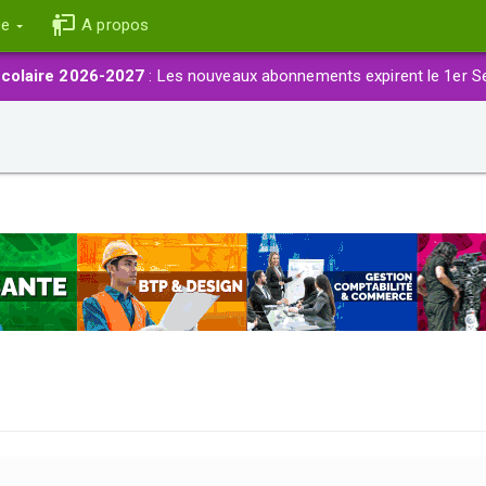
ce
A propos
colaire 2026-2027
: Les nouveaux abonnements expirent le 1er S