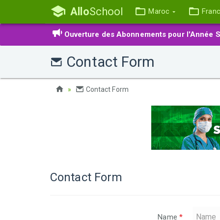
Allo
School
Maroc
Fran
Ouverture des Abonnements pour l'Année S
Contact Form
Contact Form
Contact Form
Name
*