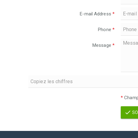
E-mail Address
*
Phone
*
Message
*
*
Champs
SO