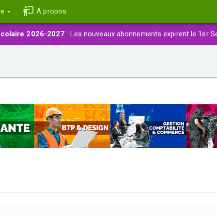
ce
A propos
colaire 2026-2027
: Les nouveaux abonnements expirent le 1er S