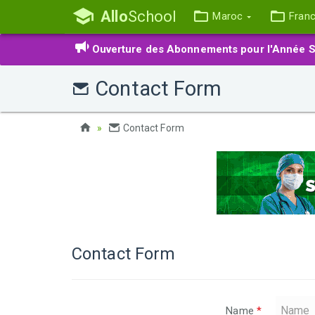
Allo
School
Maroc
Fran
Ouverture des Abonnements pour l'Année S
Contact Form
Contact Form
Contact Form
Name
*