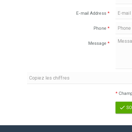
E-mail Address
*
Phone
*
Message
*
*
Champs
SO