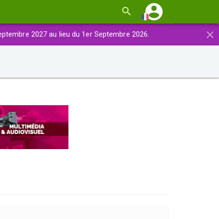
×
eptembre 2027 au lieu du 1er Septembre 2026.