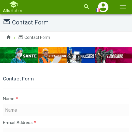
Basc
Allo
School
la
Contact Form
navi
Contact Form
Contact Form
Name
*
E-mail Address
*