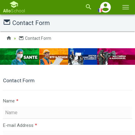
Basc
Allo
School
la
Contact Form
navi
Contact Form
Contact Form
Name
*
E-mail Address
*