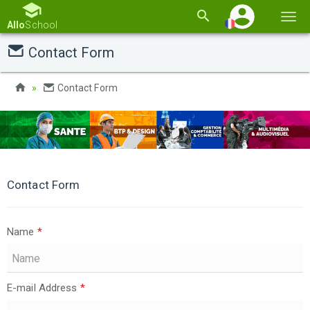
Basc
Allo
School
la
Contact Form
navi
Contact Form
Contact Form
Name
*
E-mail Address
*