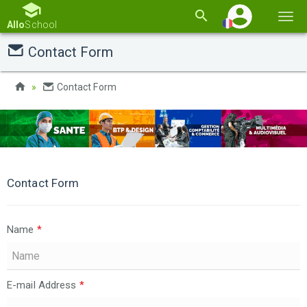
Basc
Allo
School
la
Contact Form
navi
Contact Form
Contact Form
Name
*
E-mail Address
*