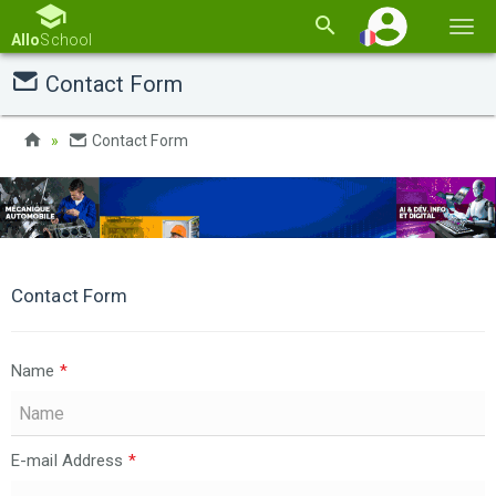
Basc
Allo
School
la
Contact Form
navi
Contact Form
Contact Form
Name
*
E-mail Address
*