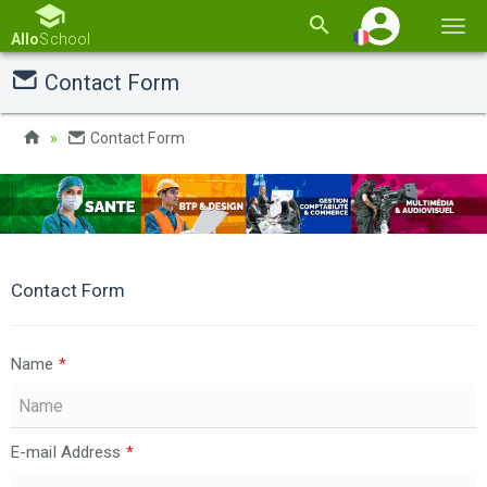
Basc
Allo
School
la
Contact Form
navi
Contact Form
Contact Form
Name
*
E-mail Address
*