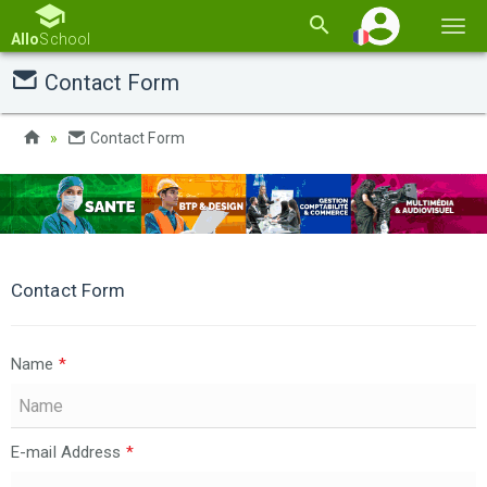
Basc
Allo
School
la
Contact Form
navi
Contact Form
Contact Form
Name
*
E-mail Address
*