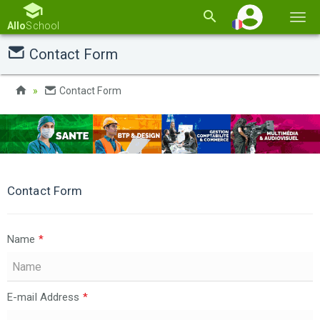
Basc
Allo
School
la
Contact Form
navi
Contact Form
Contact Form
Name
*
E-mail Address
*