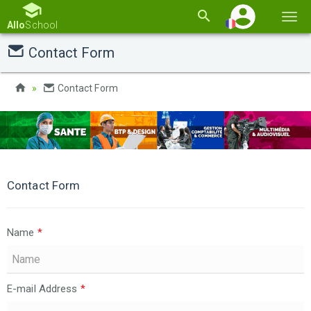
Basc
Allo
School
la
Contact Form
navi
Contact Form
Contact Form
Name
*
E-mail Address
*