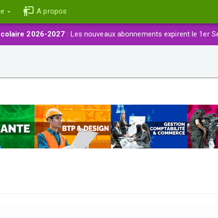
ce
A propos
colaire 2026-2027
: Les nouveaux abonnements expirent le 1er S