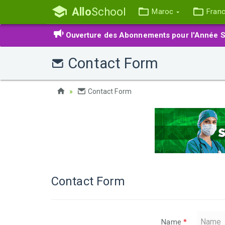
Allo
School
Maroc
Fran
Ouverture des Abonnements pour l'Année S
Contact Form
Contact Form
Contact Form
Name
*