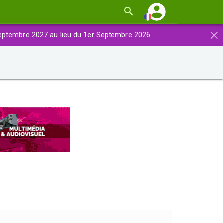
×
eptembre 2027 au lieu du 1er Septembre 2026.