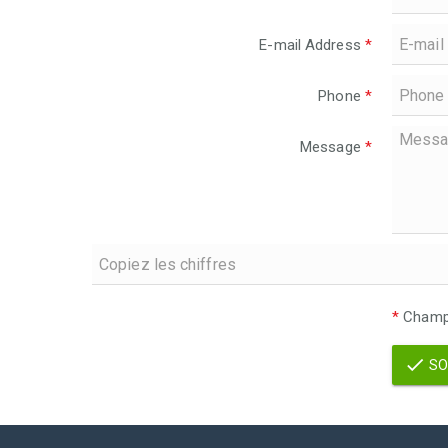
E-mail Address
*
Phone
*
Message
*
*
Champs
SO