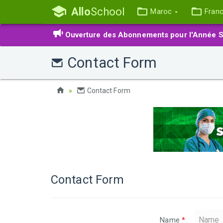
Allo
School
Maroc
Fran
Ouverture des Abonnements pour l'Année S
Contact Form
Contact Form
Contact Form
Name
*