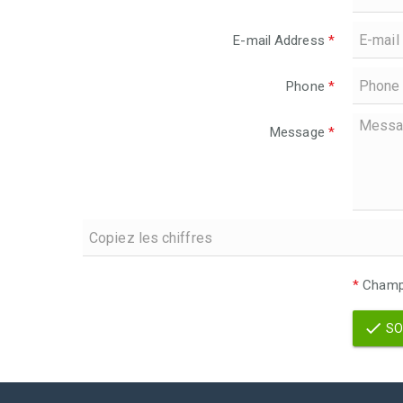
E-mail Address
*
Phone
*
Message
*
*
Champs
SO