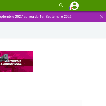
×
eptembre 2027 au lieu du 1er Septembre 2026.