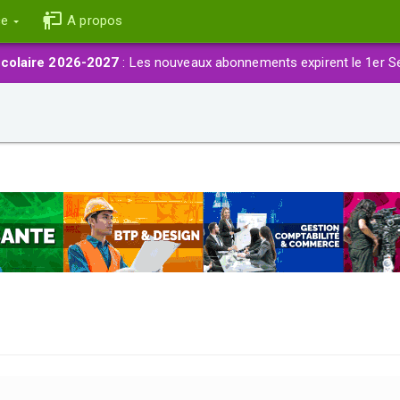
ce
A propos
colaire 2026-2027
: Les nouveaux abonnements expirent le 1er S