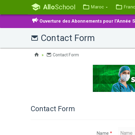
Allo
School
Maroc
Fran
Ouverture des Abonnements pour l'Année S
Contact Form
Contact Form
Contact Form
Name
*