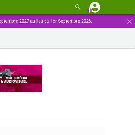
×
eptembre 2027 au lieu du 1er Septembre 2026.