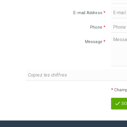
E-mail Address
*
Phone
*
Message
*
*
Champs
SO