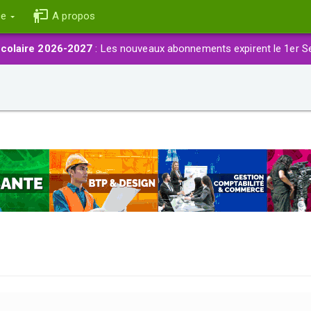
ce
A propos
colaire 2026-2027
: Les nouveaux abonnements expirent le 1er S