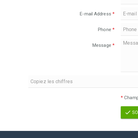
E-mail Address
*
Phone
*
Message
*
*
Champs
SO