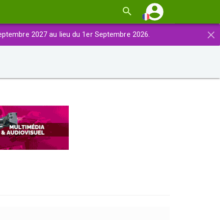
×
eptembre 2027 au lieu du 1er Septembre 2026.