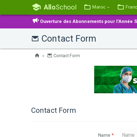
Allo
School
Maroc
Fran
Ouverture des Abonnements pour l'Année S
Contact Form
Contact Form
Contact Form
Name
*