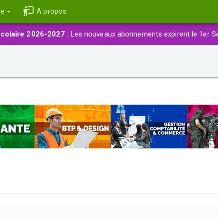
ce
A propos
colaire 2026-2027
: Les nouveaux abonnements expirent le 1er S