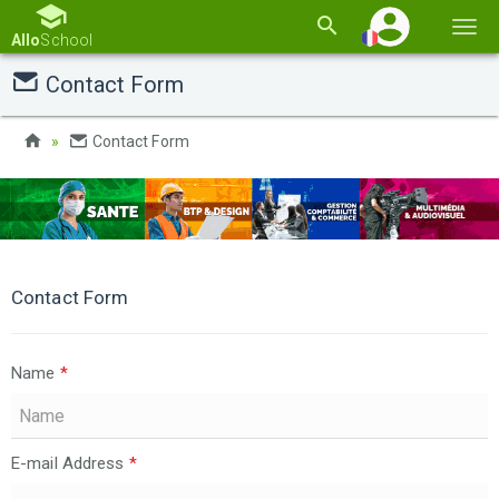
Basc
Allo
School
la
Contact Form
navi
Contact Form
Contact Form
Name
*
E-mail Address
*