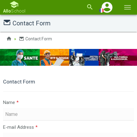
Basc
Allo
School
la
Contact Form
navi
Contact Form
Contact Form
Name
*
E-mail Address
*