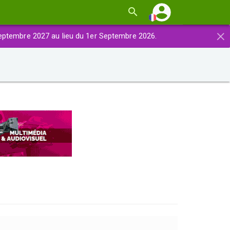
×
eptembre 2027 au lieu du 1er Septembre 2026.