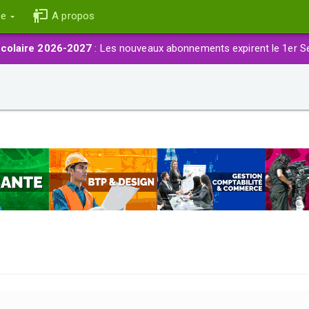
ce
A propos
colaire 2026-2027
: Les nouveaux abonnements expirent le 1er S