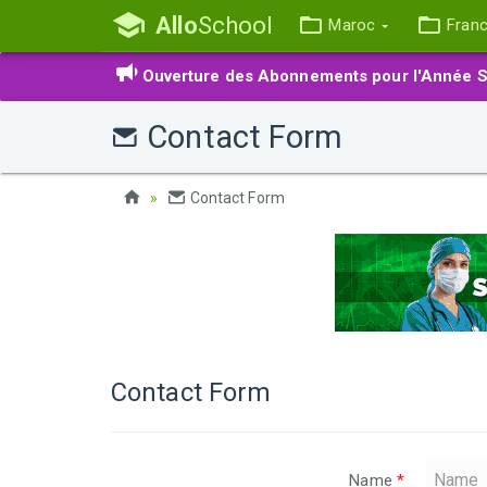
Allo
School
Maroc
Fran
Ouverture des Abonnements pour l'Année S
Contact Form
Contact Form
Contact Form
Name
*