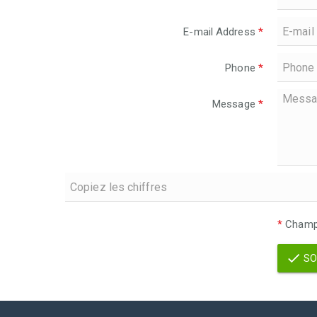
E-mail Address
*
Phone
*
Message
*
*
Champs
SO