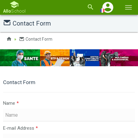
Basc
Allo
School
la
Contact Form
navi
Contact Form
Contact Form
Name
*
E-mail Address
*