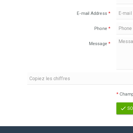
E-mail Address
*
Phone
*
Message
*
*
Champs
SO