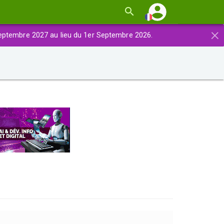
×
eptembre 2027 au lieu du 1er Septembre 2026.