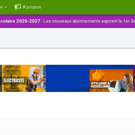
ce
A propos
colaire 2026-2027
: Les nouveaux abonnements expirent le 1er S