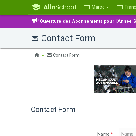
Allo
School
Maroc
Fran
Ouverture des Abonnements pour l'Année S
Contact Form
Contact Form
Contact Form
Name
*