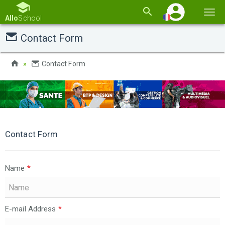
Basc
Allo
School
la
Contact Form
navi
Contact Form
Contact Form
Name
*
E-mail Address
*