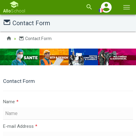
Basc
Allo
School
la
Contact Form
navi
Contact Form
Contact Form
Name
*
E-mail Address
*