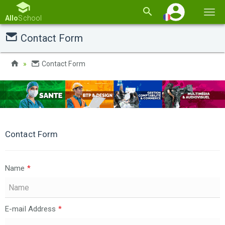
Basc
Allo
School
la
Contact Form
navi
Contact Form
Contact Form
Name
*
E-mail Address
*