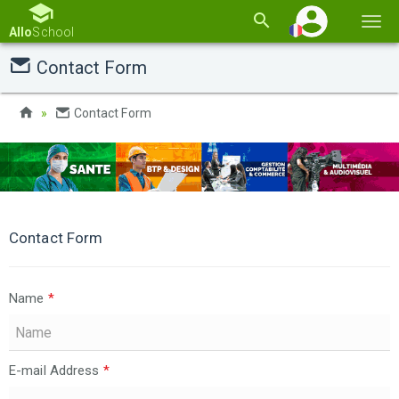
Basc
Allo
School
la
Contact Form
navi
Contact Form
Contact Form
Name
*
E-mail Address
*