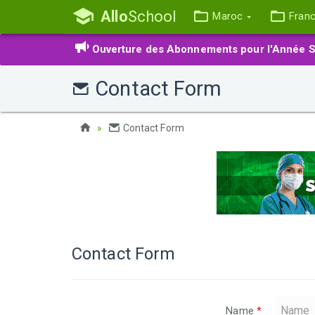
Allo
School
Maroc
Fran
Ouverture des Abonnements pour l'Année S
Contact Form
Contact Form
Contact Form
Name
*