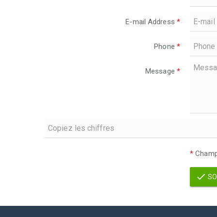
E-mail Address
*
Phone
*
Message
*
*
Champs
SO