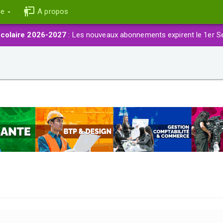
ce
A propos
colaire 2026-2027
: Les nouveaux abonnements expirent le 1er S