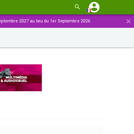
×
eptembre 2027 au lieu du 1er Septembre 2026.