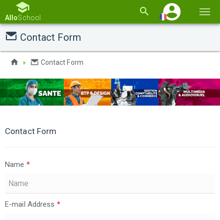
Basc
Allo
School
la
Contact Form
navi
Contact Form
Contact Form
Name
*
E-mail Address
*