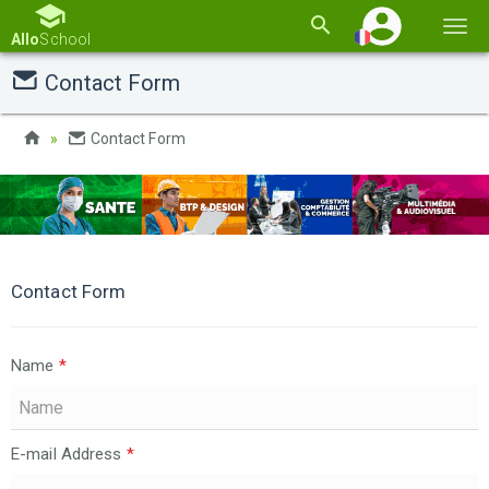
Basc
Allo
School
la
Contact Form
navi
Contact Form
Contact Form
Name
*
E-mail Address
*