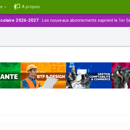
ce
A propos
colaire 2026-2027
: Les nouveaux abonnements expirent le 1er S