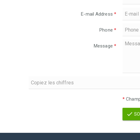
E-mail Address
*
Phone
*
Message
*
*
Champs
SO