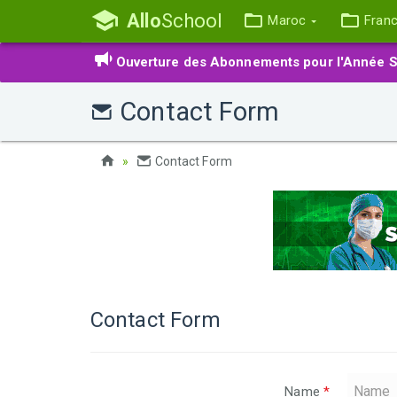
Allo
School
Maroc
Fran
Ouverture des Abonnements pour l'Année S
Contact Form
Contact Form
Contact Form
Name
*