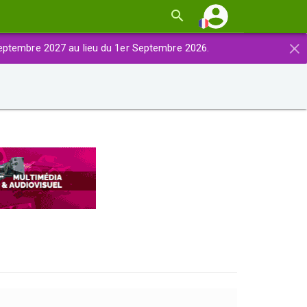
×
eptembre 2027 au lieu du 1er Septembre 2026.