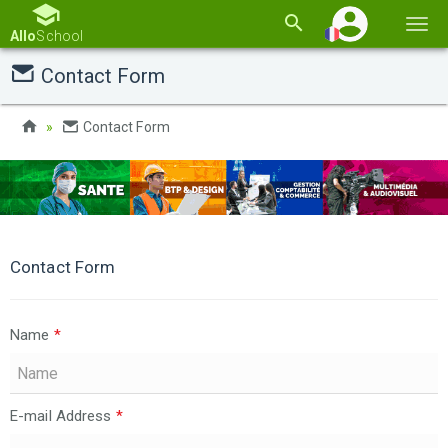
Basc
Allo
School
la
Contact Form
navi
Contact Form
Contact Form
Name
*
E-mail Address
*