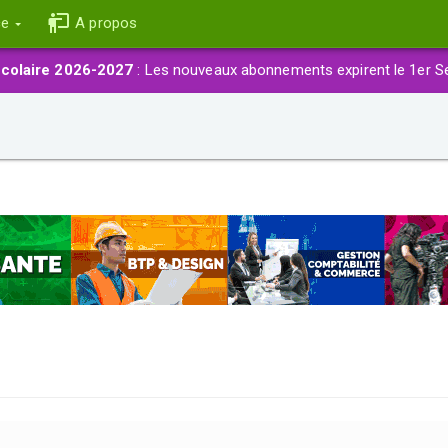
ce
A propos
colaire 2026-2027
: Les nouveaux abonnements expirent le 1er S