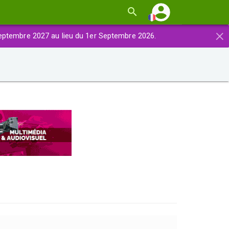
×
eptembre 2027 au lieu du 1er Septembre 2026.