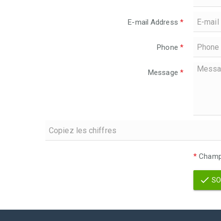
E-mail Address
*
Phone
*
Message
*
*
Champs
SO