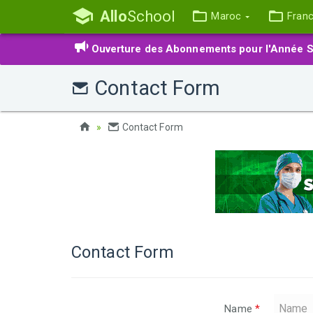
Allo
School
Maroc
Fran
Ouverture des Abonnements pour l'Année S
Contact Form
Contact Form
Contact Form
Name
*