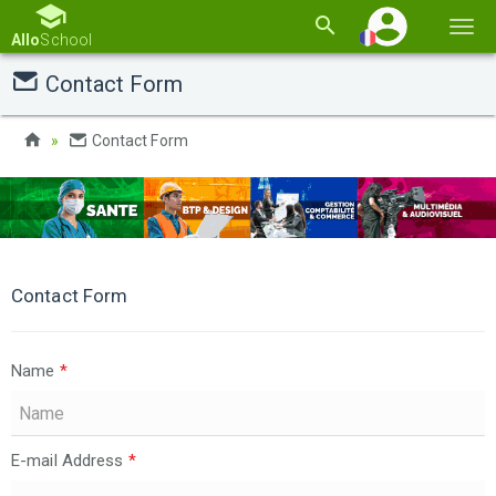
Basc
Allo
School
la
Contact Form
navi
Contact Form
Contact Form
Name
*
E-mail Address
*