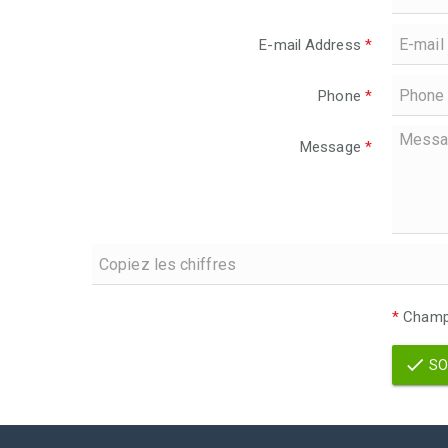
E-mail Address
*
Phone
*
Message
*
*
Champs
SO