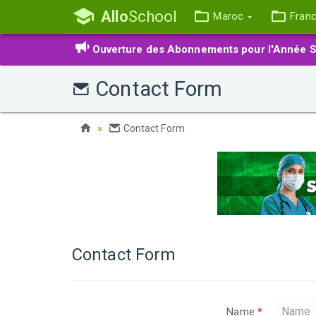
Allo
School
Maroc
Fran
Ouverture des Abonnements pour l'Année S
Contact Form
Contact Form
Contact Form
Name
*