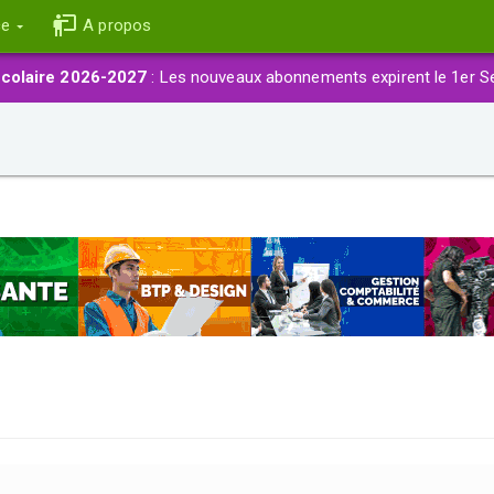
ce
A propos
colaire 2026-2027
: Les nouveaux abonnements expirent le 1er S