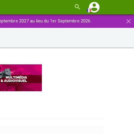
×
eptembre 2027 au lieu du 1er Septembre 2026.