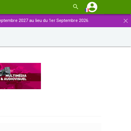
×
eptembre 2027 au lieu du 1er Septembre 2026.