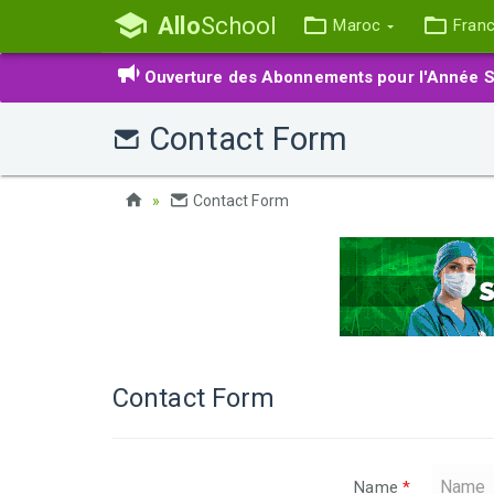
Allo
School
Maroc
Fran
Ouverture des Abonnements pour l'Année S
Contact Form
Contact Form
Contact Form
Name
*