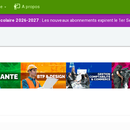
ce
A propos
colaire 2026-2027
: Les nouveaux abonnements expirent le 1er S