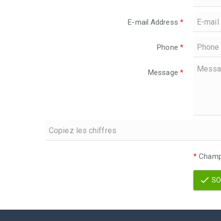
E-mail Address
*
Phone
*
Message
*
*
Champs
SO