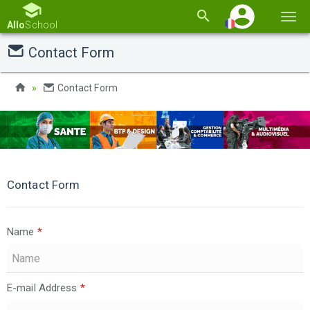
Basc
Allo
School
la
Contact Form
navi
Contact Form
Contact Form
Name
*
E-mail Address
*