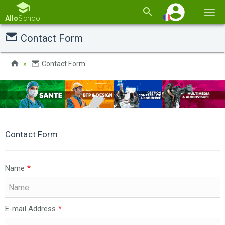
Basc
Allo
School
la
Contact Form
navi
Contact Form
Contact Form
Name
*
E-mail Address
*