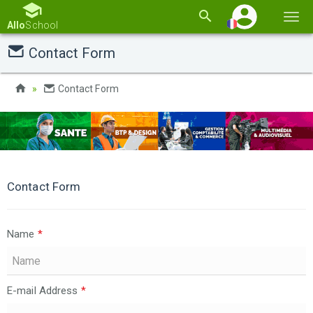
Basc
Allo
School
la
Contact Form
navi
Contact Form
Contact Form
Name
*
E-mail Address
*