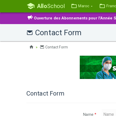
Allo
School
Maroc
Fran
Ouverture des Abonnements pour l'Année S
Contact Form
Contact Form
Contact Form
Name
*