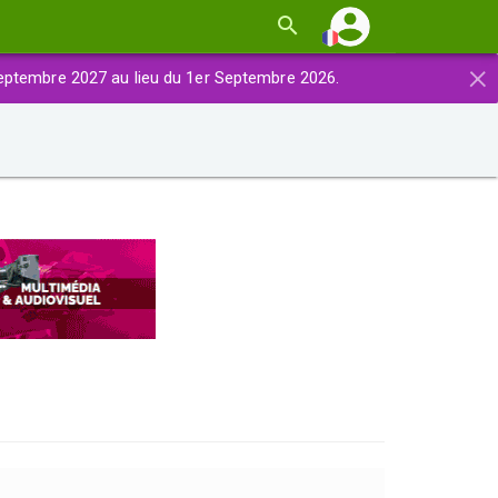
×
eptembre 2027 au lieu du 1er Septembre 2026.