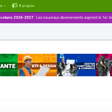
ce
A propos
colaire 2026-2027
: Les nouveaux abonnements expirent le 1er S