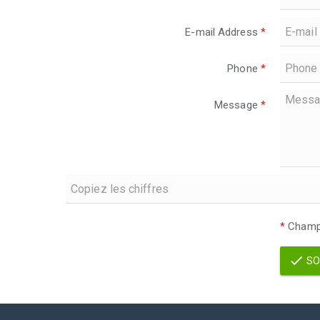
E-mail Address
*
Phone
*
Message
*
*
Champs
SO