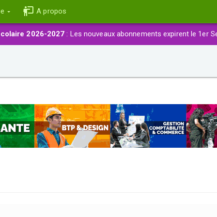
ce
A propos
colaire 2026-2027
: Les nouveaux abonnements expirent le 1er S