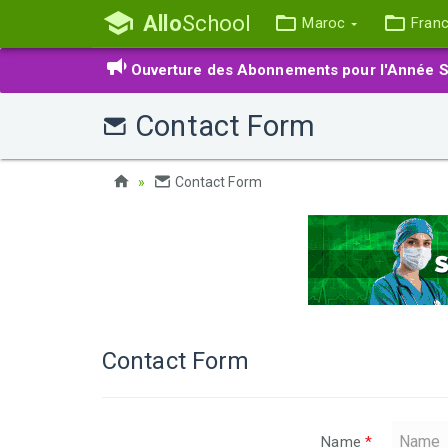
Allo
School
Maroc
Fran
Ouverture des Abonnements pour l'Année S
Contact Form
Contact Form
Contact Form
Name
*