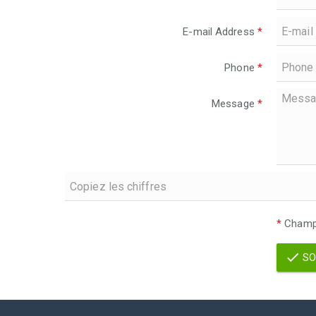
E-mail Address
*
Phone
*
Message
*
*
Champs
SO