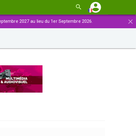
×
eptembre 2027 au lieu du 1er Septembre 2026.