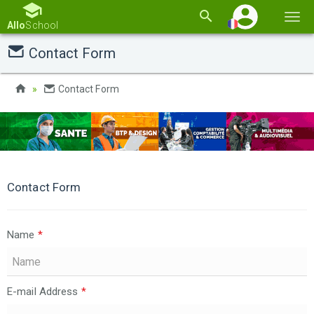
Basc
Allo
School
la
Contact Form
navi
Contact Form
Contact Form
Name
*
E-mail Address
*