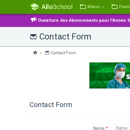
Allo
School
Maroc
Fran
Ouverture des Abonnements pour l'Année S
Contact Form
Contact Form
Contact Form
Name
*