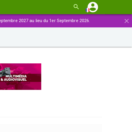
×
eptembre 2027 au lieu du 1er Septembre 2026.