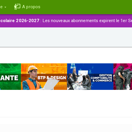
ce
A propos
colaire 2026-2027
: Les nouveaux abonnements expirent le 1er S