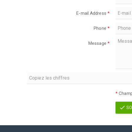
E-mail Address
*
Phone
*
Message
*
*
Champs
SO