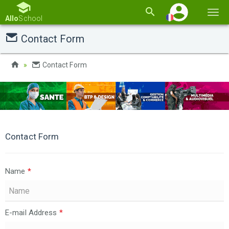
Basc
Allo
School
la
Contact Form
navi
Contact Form
Contact Form
Name
*
E-mail Address
*