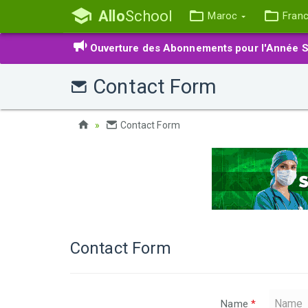
Allo
School
Maroc
Fran
Ouverture des Abonnements pour l'Année S
Contact Form
Contact Form
Contact Form
Name
*