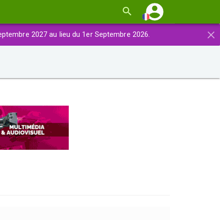
×
eptembre 2027 au lieu du 1er Septembre 2026.