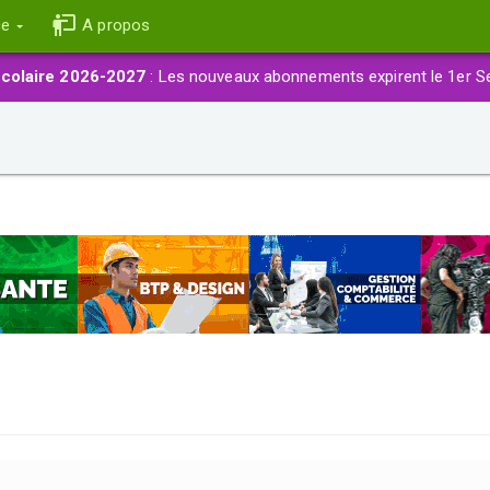
ce
A propos
colaire 2026-2027
: Les nouveaux abonnements expirent le 1er S