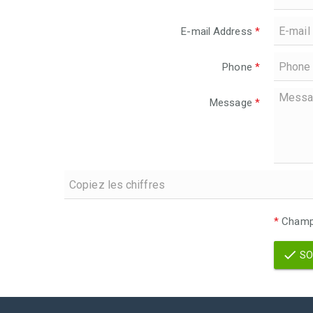
E-mail Address
*
Phone
*
Message
*
*
Champs
SO