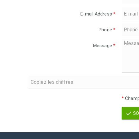
E-mail Address
*
Phone
*
Message
*
*
Champs
SO