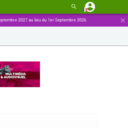
×
eptembre 2027 au lieu du 1er Septembre 2026.