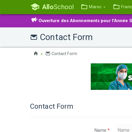
Allo
School
Maroc
Fran
Ouverture des Abonnements pour l'Année S
Contact Form
Contact Form
Contact Form
Name
*