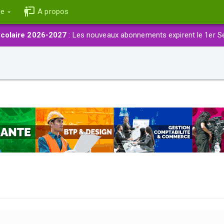
ce
A propos
colaire 2026-2027
: Les nouveaux abonnements expirent le 1er S