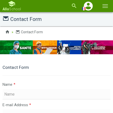
Basc
Allo
School
la
Contact Form
navi
Contact Form
Contact Form
Name
*
E-mail Address
*