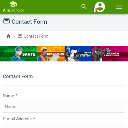
Basc
Allo
School
la
Contact Form
navi
Contact Form
Contact Form
Name
*
E-mail Address
*