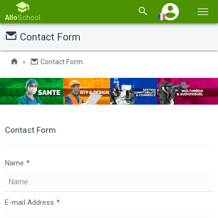
Basc
Allo
School
la
Contact Form
navi
Contact Form
Contact Form
Name
*
E-mail Address
*